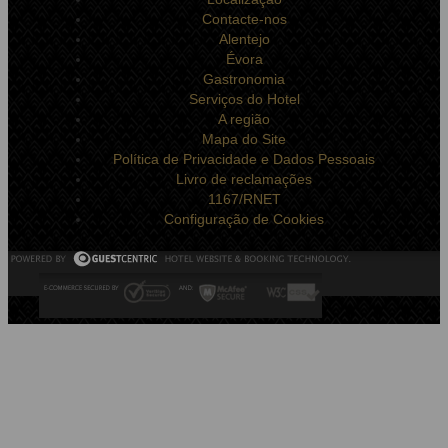
Contacte-nos
Alentejo
Évora
Gastronomia
Serviços do Hotel
A região
Mapa do Site
Política de Privacidade e Dados Pessoais
Livro de reclamações
1167/RNET
Configuração de Cookies